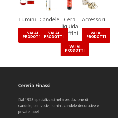
Lumini
Candele
Cera
Accessori
liquida
e affini
VAI AI
VAI AI
VAI AI
PRODOTTI
PRODOTTI
PRODOTTI
VAI AI
PRODOTTI
Cereria Finassi
Dal 1953 specializzati nella produzione di
candele, ceri votivi, lumini, candele decorative e
private label.