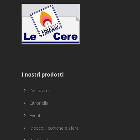
I nostri prodotti
Decorato
Citronella
Eventi
Moccoli, coniche e sfere