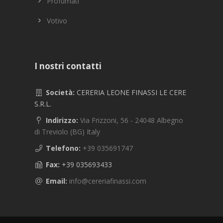
Profumati
Votivo
I nostri contatti
Società:
CERERIA LEONE FINASSI LE CERE
S.R.L.
Indirizzo:
Via Frizzoni, 56 - 24048 Albegno
di Treviolo (BG) Italy
Telefono:
+39 035691747
Fax:
+39 035693433
Email:
info@cereriafinassi.com